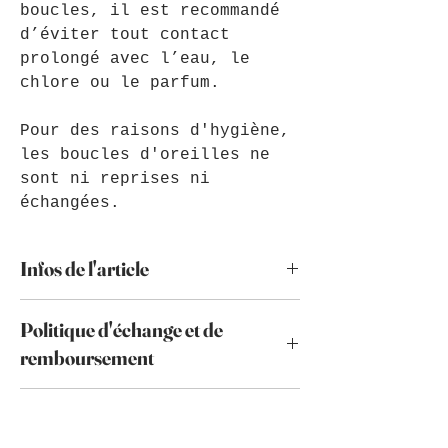
boucles, il est recommandé
d’éviter tout contact
prolongé avec l’eau, le
chlore ou le parfum.
Pour des raisons d'hygiène,
les boucles d'oreilles ne
sont ni reprises ni
échangées.
Infos de l'article
Le crochet est en acier inoxydable
Politique d'échange et de
et peut passer sous l'eau.
Toutefois, je vous conseille
remboursement
d'éviter le contact avec l'eau de
mer, le chlore et l'eau de manière
Par mesure d'hygiène, les boucles
prolongée afin de préserver les
Politique de livraison
d'oreilles ne sont ni reprises ni
perles de verre.
échangées. En cas de problème