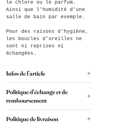
le chlore ou le parfum.
Ainsi que l'humidité d'une
salle de bain par exemple.
Pour des raisons d'hygiène,
les boucles d'oreilles ne
sont ni reprises ni
échangées.
Infos de l’article
Je vous conseille d'éviter le
Politique d'échange et de
contact avec l'eau de mer, le
chlore et l'eau de manière
remboursement
prolongée afin de préserver les
perles de verre. Ainsi que
Par mesure d'hygiène, les boucles
l'humidité d'une salle de bain, il
Politique de livraison
d'oreilles ne sont ni reprises ni
faudrait mieux les conserver dans
échangées. En cas de problème
une petite boite.
L'article est envoyé sous 3 à 5
particulier, merci de me contacter.