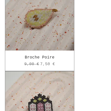
Broche Poire
Prix original
Prix promotionnel
9,00 €
7,50 €