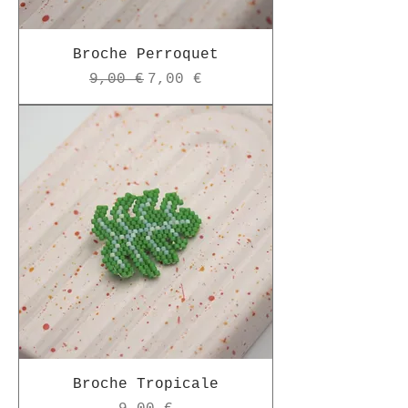
Broche Perroquet
Prix original
Prix promotionnel
9,00 €
7,00 €
Broche Tropicale