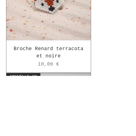
Broche Renard terracota
et noire
Prix
10,00 €
NOUVELLE CO