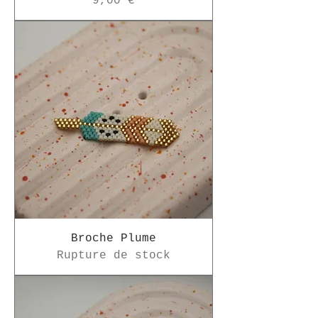
Prix
9,00 €
Broche Plume
Rupture de stock