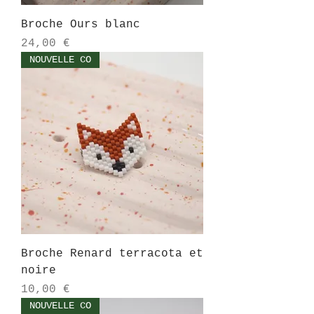
Broche Ours blanc
Prix
24,00 €
NOUVELLE CO
Broche Renard terracota et
noire
Prix
10,00 €
NOUVELLE CO