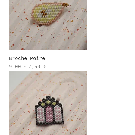
Broche Poire
Prix original
Prix promotionnel
9,00 €
7,50 €