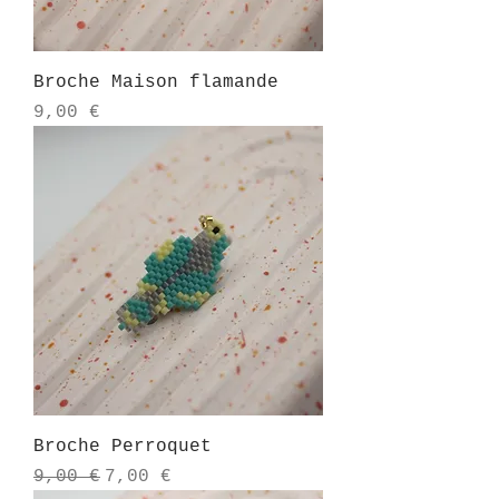
Broche Maison flamande
Prix
9,00 €
Broche Perroquet
Prix original
Prix promotionnel
9,00 €
7,00 €