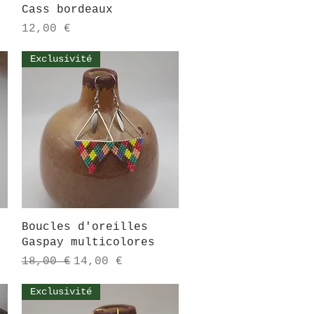
Cass bordeaux
Prix
12,00 €
Exclusivité
Aperçu rapide
Boucles d'oreilles
Gaspay multicolores
Prix original
Prix promotionnel
18,00 €
14,00 €
Exclusivité