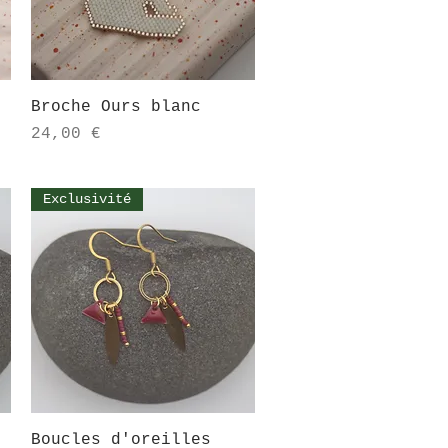
Aperçu rapide
Broche Ours blanc
Prix
24,00 €
Exclusivité
Aperçu rapide
Boucles d'oreilles