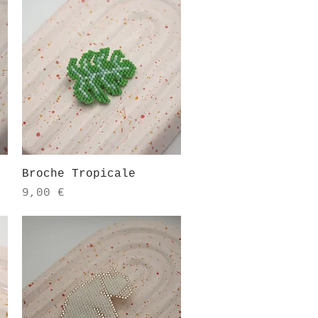
Aperçu rapide
Broche Tropicale
el
Prix
9,00 €