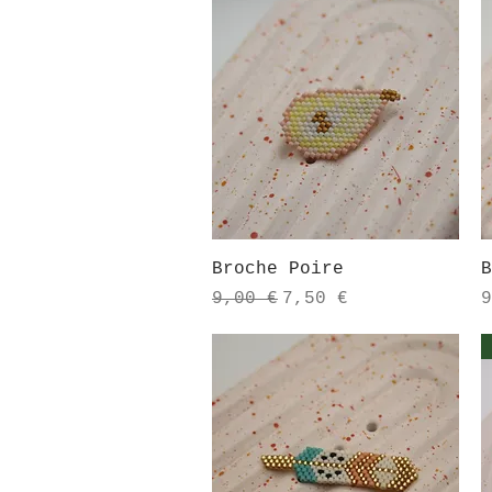
Aperçu rapide
Broche Poire
B
Prix original
Prix promotionnel
P
9,00 €
7,50 €
9