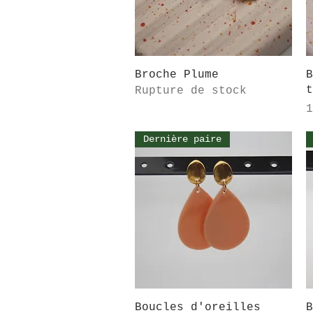
Aperçu rapide
Broche Plume
B
t
Rupture de stock
P
1
Dernière paire
Aperçu rapide
Boucles d'oreilles
B