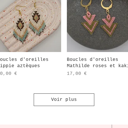
Aperçu rapide
Aperçu rapide
oucles d'oreilles
Boucles d'oreilles
ippie aztèques
Mathilde roses et kak
rix
Prix
0,00 €
17,00 €
Voir plus