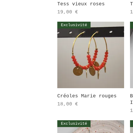
Tess vieux roses
T
Prix
P
19,00 €
1
Exclusivité
Aperçu rapide
Créoles Marie rouges
B
I
Prix
18,00 €
P
1
Exclusivité