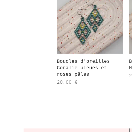
Aperçu rapide
Boucles d'oreilles
B
Coralie bleues et
H
roses pâles
P
2
Prix
20,00 €