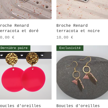
Aperçu rapide
Aperçu rapide
roche Renard
Broche Renard
erracota et doré
terracota et noire
rix
Prix
0,00 €
10,00 €
Dernière paire
Exclusivité
Aperçu rapide
Aperçu rapide
oucles d'oreilles
Boucles d'oreilles