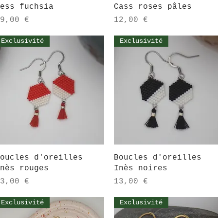
ess fuchsia
Cass roses pâles
rix
Prix
9,00 €
12,00 €
Exclusivité
Exclusivité
Aperçu rapide
Aperçu rapide
oucles d'oreilles
Boucles d'oreilles
nès rouges
Inès noires
rix
Prix
3,00 €
13,00 €
Exclusivité
Exclusivité