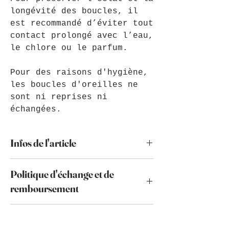
longévité des boucles, il
est recommandé d’éviter tout
contact prolongé avec l’eau,
le chlore ou le parfum.
Pour des raisons d'hygiène,
les boucles d'oreilles ne
sont ni reprises ni
échangées.
Infos de l'article
Le crochet est en acier inoxydable
Politique d'échange et de
et peut passer sous l'eau.
Toutefois, je vous conseille
remboursement
d'éviter le contact avec l'eau de
mer, le chlore et l'eau de manière
Par mesure d'hygiène, les boucles
prolongée afin de préserver les
Politique de livraison
d'oreilles ne sont ni reprises ni
perles de verre ainsi que le