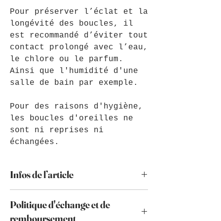
Pour préserver l’éclat et la
longévité des boucles, il
est recommandé d’éviter tout
contact prolongé avec l’eau,
le chlore ou le parfum.
Ainsi que l'humidité d'une
salle de bain par exemple.
Pour des raisons d'hygiène,
les boucles d'oreilles ne
sont ni reprises ni
échangées.
Infos de l’article
Je vous conseille d'éviter le
Politique d'échange et de
contact avec l'eau de mer, le
chlore et l'eau de manière
remboursement