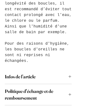
longévité des boucles, il
est recommandé d’éviter tout
contact prolongé avec l’eau,
le chlore ou le parfum.
Ainsi que l'humidité d'une
salle de bain par exemple.
Pour des raisons d'hygiène,
les boucles d'oreilles ne
sont ni reprises ni
échangées.
Infos de l’article
Je vous conseille d'éviter le
Politique d'échange et de
contact avec l'eau de mer, le
chlore et l'eau de manière
remboursement
prolongée afin de préserver les
perles de verre. Ainsi que